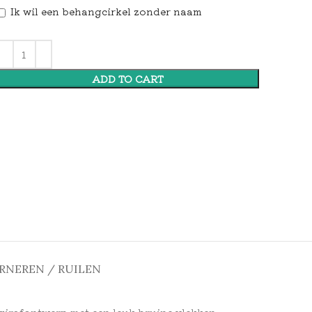
Ik wil een behangcirkel zonder naam
ADD TO CART
RNEREN / RUILEN
 girafontwerp met een leuk bruine vlekken