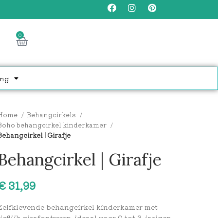
0
ng
Home
Behangcirkels
Boho behangcirkel kinderkamer
Behangcirkel | Girafje
Behangcirkel | Girafje
€
Zelfklevende behangcirkel kinderkamer met
lieflijk girafontwerp, ideaal voor 0 tot 3-jarigen.