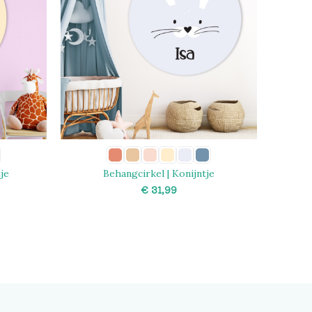
je
Behangcirkel | Konijntje
€
SELECT OPTIONS