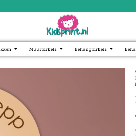
akken
Muurcirkels
Behangcirkels
Beha