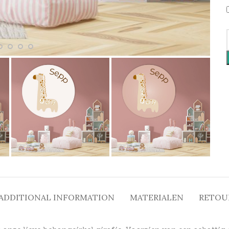
ADDITIONAL INFORMATION
MATERIALEN
RETOU
onze lieve behangcirkel girafje. Voorzien van een schattig