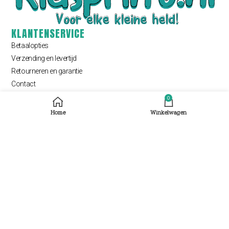
KLANTENSERVICE
Betaalopties
Verzending en levertijd
Retourneren en garantie
Contact
QUICK LINKS
0
Over ons
Home
Winkelwagen
Blogs
Gebruik instructies
Veel gestelde vragen
NIEUWSBRIEF
Krijg bericht bij kortingen, nieuwe thema’s en interessante producten
INSCHRIJVEN ⟶