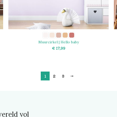
Muurcirkel | Hello baby
€
SELECT OPTIONS
1
2
3
→
ereld vol