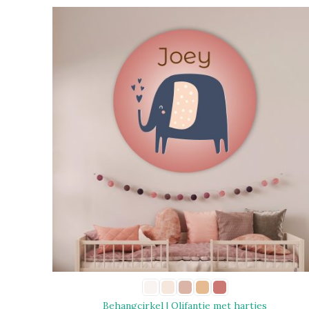
Behangcirkel | Olifantje met hartjes