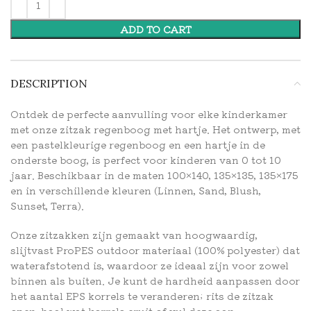
ADD TO CART
DESCRIPTION
Ontdek de perfecte aanvulling voor elke kinderkamer
met onze zitzak regenboog met hartje. Het ontwerp, met
een pastelkleurige regenboog en een hartje in de
onderste boog, is perfect voor kinderen van 0 tot 10
jaar. Beschikbaar in de maten 100×140, 135×135, 135×175
en in verschillende kleuren (Linnen, Sand, Blush,
Sunset, Terra).
Onze zitzakken zijn gemaakt van hoogwaardig,
slijtvast ProPES outdoor materiaal (100% polyester) dat
waterafstotend is, waardoor ze ideaal zijn voor zowel
binnen als buiten. Je kunt de hardheid aanpassen door
het aantal EPS korrels te veranderen; rits de zitzak
open, haal wat korrels eruit of vul deze aan.