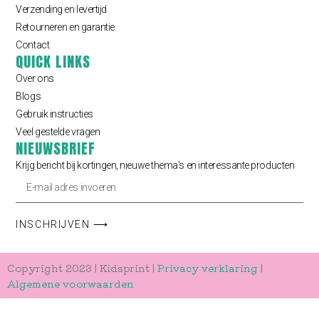
Verzending en levertijd
Retourneren en garantie
Contact
QUICK LINKS
Over ons
Blogs
Gebruik instructies
Veel gestelde vragen
NIEUWSBRIEF
Krijg bericht bij kortingen, nieuwe thema’s en interessante producten
INSCHRIJVEN ⟶
Copyright 2023 | Kidsprint |
Privacy verklaring
|
Algemene voorwaarden