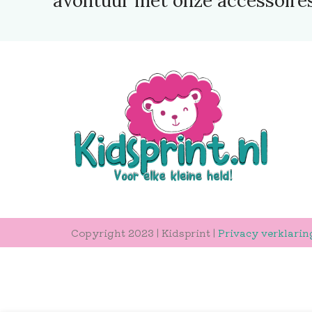
avontuur met onze accessoires
Copyright 2023 | Kidsprint |
Privacy verklarin