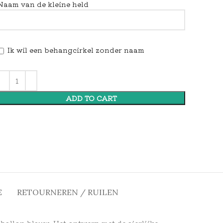
Naam van de kleine held
Ik wil een behangcirkel zonder naam
ADD TO CART
E
RETOURNEREN / RUILEN
ballon blauw. Het ontwerp met de sierlijke