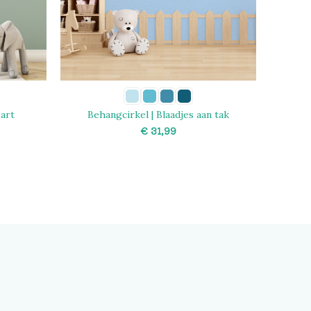
eart
Behangcirkel | Blaadjes aan tak
€
SELECT OPTIONS