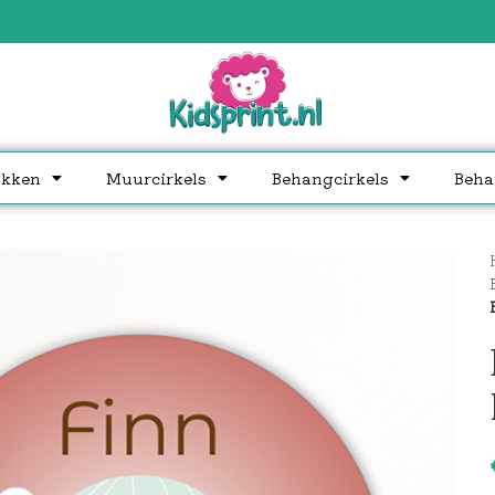
akken
Muurcirkels
Behangcirkels
Beha