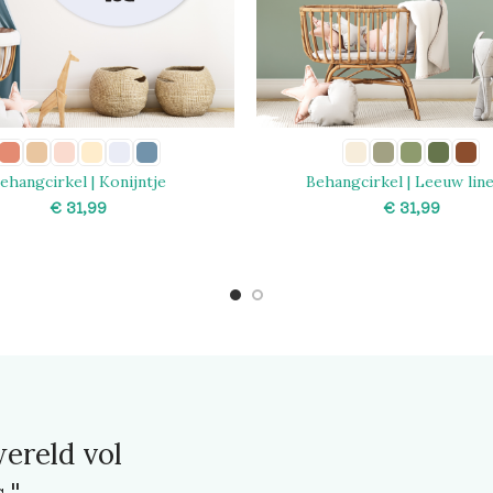
ehangcirkel | Konijntje
Behangcirkel | Leeuw lin
€
€
SELECT OPTIONS
SELECT OPTIONS
ereld vol