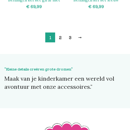
Behangcirkel set giraf met
Behangcirkel set leeuw
blad
€
€
SELECT OPTIONS
SELECT OPTIONS
1
2
3
→
"Kleine details creëren grote dromen"
Maak van je kinderkamer een wereld vol
avontuur met onze accessoires."