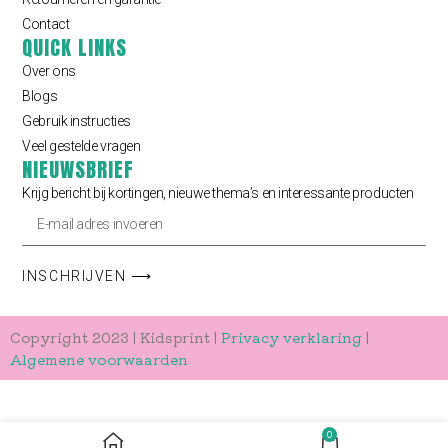
Contact
QUICK LINKS
Over ons
Blogs
Gebruik instructies
Veel gestelde vragen
NIEUWSBRIEF
Krijg bericht bij kortingen, nieuwe thema’s en interessante producten
INSCHRIJVEN ⟶
Copyright 2023 | Kidsprint |
Privacy verklaring
|
Algemene voorwaarden
0
KIES OPTIES
Behangcirkel | Vogel