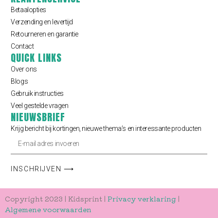
Betaalopties
Verzending en levertijd
Retourneren en garantie
Contact
QUICK LINKS
Over ons
Blogs
Gebruik instructies
Veel gestelde vragen
NIEUWSBRIEF
Krijg bericht bij kortingen, nieuwe thema’s en interessante producten
INSCHRIJVEN ⟶
Copyright 2023 | Kidsprint |
Privacy verklaring
|
Algemene voorwaarden