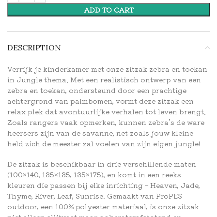
ADD TO CART
DESCRIPTION
Verrijk je kinderkamer met onze zitzak zebra en toekan
in Jungle thema. Met een realistisch ontwerp van een
zebra en toekan, ondersteund door een prachtige
achtergrond van palmbomen, vormt deze zitzak een
relax plek dat avontuurlijke verhalen tot leven brengt.
Zoals rangers vaak opmerken, kunnen zebra’s de ware
heersers zijn van de savanne, net zoals jouw kleine
held zich de meester zal voelen van zijn eigen jungle!
De zitzak is beschikbaar in drie verschillende maten
(100×140, 135×135, 135×175), en komt in een reeks
kleuren die passen bij elke inrichting – Heaven, Jade,
Thyme, River, Leaf, Sunrise. Gemaakt van ProPES
outdoor, een 100% polyester materiaal, is onze zitzak
niet alleen slijtvast maar ook waterafstotend en