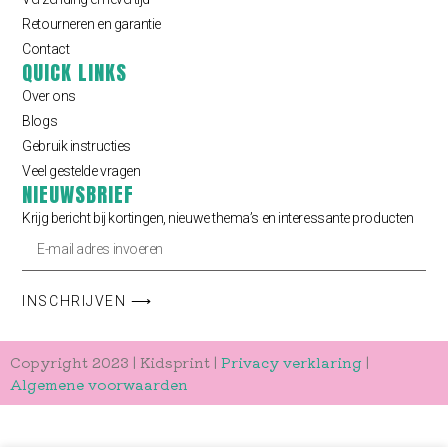
Retourneren en garantie
Contact
QUICK LINKS
Over ons
Blogs
Gebruik instructies
Veel gestelde vragen
NIEUWSBRIEF
Krijg bericht bij kortingen, nieuwe thema’s en interessante producten
INSCHRIJVEN ⟶
Copyright 2023 | Kidsprint |
Privacy verklaring
|
Algemene voorwaarden