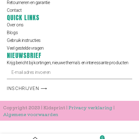
Retourneren en garantie
Contact
QUICK LINKS
Over ons
Blogs
Gebruik instructies
Veel gestelde vragen
NIEUWSBRIEF
Krijg bericht bij kortingen, nieuwe thema’s en interessante producten
INSCHRIJVEN ⟶
Copyright 2023 | Kidsprint |
Privacy verklaring
|
Algemene voorwaarden
0