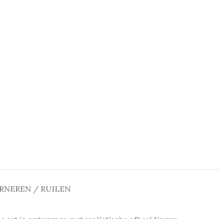
RNEREN / RUILEN
e set is ontworpen met realistische afbeeldingen