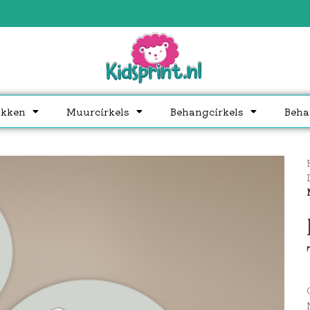
akken
Muurcirkels
Behangcirkels
Beha