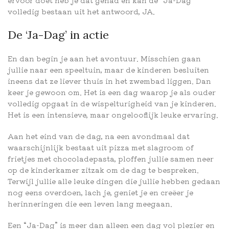
ervoor doet heb je dat gehad en kan de “Ja-Dag”
volledig bestaan uit het antwoord, JA.
De ‘Ja-Dag’ in actie
En dan begin je aan het avontuur. Misschien gaan
jullie naar een speeltuin, maar de kinderen besluiten
ineens dat ze liever thuis in het zwembad liggen. Dan
keer je gewoon om. Het is een dag waarop je als ouder
volledig opgaat in de wispelturigheid van je kinderen.
Het is een intensieve, maar ongelooflijk leuke ervaring.
Aan het eind van de dag, na een avondmaal dat
waarschijnlijk bestaat uit pizza met slagroom of
frietjes met chocoladepasta, ploffen jullie samen neer
op de kinderkamer zitzak om de dag te bespreken.
Terwijl jullie alle leuke dingen die jullie hebben gedaan
nog eens overdoen, lach je, geniet je en creëer je
herinneringen die een leven lang meegaan.
Een “Ja-Dag” is meer dan alleen een dag vol plezier en